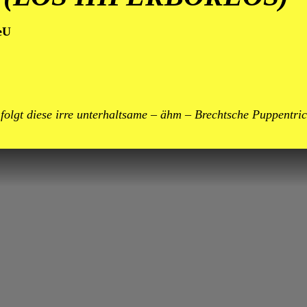
eU
n folgt diese irre unterhaltsame – ähm – Brechtsche Puppentr