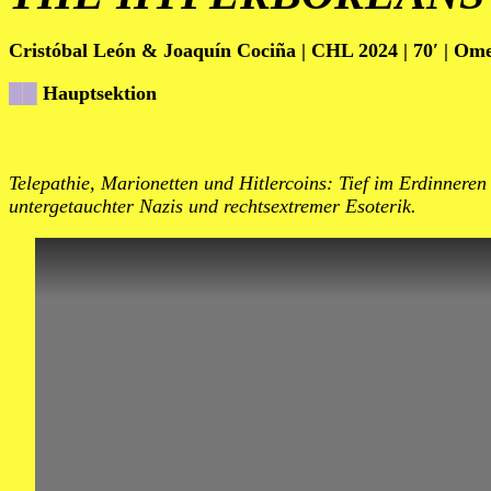
Cristóbal León & Joaquín Cociña | CHL 2024 | 70′ | Om
██
Hauptsektion
Telepathie, Marionetten und Hitlercoins: Tief im Erdinnere
untergetauchter Nazis und rechtsextremer Esoterik.