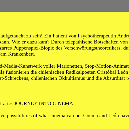
taucht zu sein! Ein Patient von Psychotherapeutin Andrea 
 kann. Wie er dazu kam? Durch telepathische Botschaften von
izarres Puppenspiel-Biopic des Verschwörungstheoretikers, dur
n am Krankenbett.
d-Media-Kunstwerk voller Marionetten, Stop-Motion-Animatio
ails fusionieren die chilenischen Radikalpoeten Cristóbal Le
het-Schreckens, chilenischen Okkultismus und die Absurdität 
work of art.« JOURNEY INTO CINEMA
ative possibilities of what cinema can be. Cociña and León ha