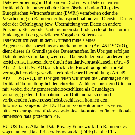
Datenverarbeitung in Drittländern: Sofern wir Daten in einem
Drittland (d. h., außerhalb der Europäischen Union (EU), des
Europäischen Wirtschaftsraums (EWR)) verarbeiten oder die
Verarbeitung im Rahmen der Inanspruchnahme von Diensten Dritter
oder der Offenlegung bzw. Übermittlung von Daten an andere
Personen, Stellen oder Unternehmen stattfindet, erfolgt dies nur im
Einklang mit den gesetzlichen Vorgaben. Sofern das
Datenschutzniveau in dem Drittland mittels eines
Angemessenheitsbeschlusses anerkannt wurde (Art. 45 DSGVO),
dient dieser als Grundlage des Datentransfers. Im Übrigen erfolgen
Datentransfers nur dann, wenn das Datenschutzniveau anderweitig
gesichert ist, insbesondere durch Standardvertragsklauseln (Art. 46
Abs. 2 lit. c) DSGVO), ausdrückliche Einwilligung oder im Fall
vertraglicher oder gesetzlich erforderlicher Übermittlung (Art. 49
Abs. 1 DSGVO). Im Übrigen teilen wir Ihnen die Grundlagen der
Drittlandübermittlung bei den einzelnen Anbietern aus dem Drittland
mit, wobei die Angemessenheitsbeschlüsse als Grundlagen
vorrangig gelten. Informationen zu Drittlandtransfers und
vorliegenden Angemessenheitsbeschlüssen können dem
Informationsangebot der EU-Kommission entnommen werden:
https://ec.europa.eu/info/law/law-topic/data-protection/international-
dimension-data-protection_de.
EU-US Trans-Atlantic Data Privacy Framework: Im Rahmen des
sogenannten „Data Privacy Framework“ (DPF) hat die EU-