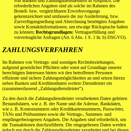
von Banken und Zahlungsdienstleistern in Anspruch. Die
erforderlichen Angaben sind als solche im Rahmen des
Bestell- bzw. vergleichbaren Erwerbsvorgangs
gekennzeichnet und umfassen die zur Auslieferung, bzw.
Zurverfügungstellung und Abrechnung benötigten Angaben
sowie Kontaktinformationen, um etwaige Rücksprache halten
zu können;
Rechtsgrundlagen:
Vertragserfüllung und
vorvertragliche Anfragen (Art. 6 Abs. 1 S. 1 lit. b) DSGVO).
ZAHLUNGSVERFAHREN
Im Rahmen von Vertrags- und sonstigen Rechtsbeziehungen,
aufgrund gesetzlicher Pflichten oder sonst auf Grundlage unserer
berechtigten Interessen bieten wir den betroffenen Personen
effiziente und sichere Zahlungsmöglichkeiten an und setzen hierzu
neben Banken und Kreditinstituten weitere Dienstleister ein
(zusammenfassend „Zahlungsdienstleister“).
Zu den durch die Zahlungsdienstleister verarbeiteten Daten gehören
Bestandsdaten, wie z. B. der Name und die Adresse, Bankdaten,
wie z. B. Kontonummern oder Kreditkartennummern, Passwörter,
TANs und Prüfsummen sowie die Vertrags-, Summen- und
empfängerbezogenen Angaben. Die Angaben sind erforderlich, um
die Transaktionen durchzuführen. Die eingegebenen Daten werden
jedoch nur durch die Zahlungsdienstleister verarbeitet und bei diesen