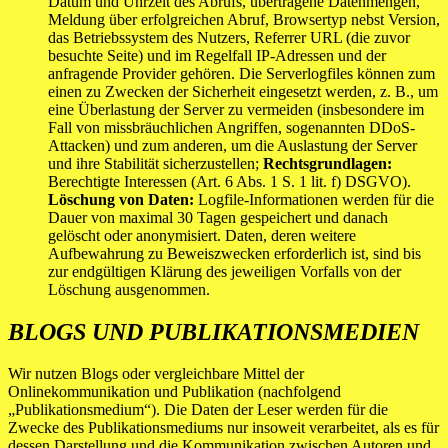
Datum und Uhrzeit des Abrufs, übertragene Datenmengen,
Meldung über erfolgreichen Abruf, Browsertyp nebst Version,
das Betriebssystem des Nutzers, Referrer URL (die zuvor
besuchte Seite) und im Regelfall IP-Adressen und der
anfragende Provider gehören. Die Serverlogfiles können zum
einen zu Zwecken der Sicherheit eingesetzt werden, z. B., um
eine Überlastung der Server zu vermeiden (insbesondere im
Fall von missbräuchlichen Angriffen, sogenannten DDoS-
Attacken) und zum anderen, um die Auslastung der Server
und ihre Stabilität sicherzustellen;
Rechtsgrundlagen:
Berechtigte Interessen (Art. 6 Abs. 1 S. 1 lit. f) DSGVO).
Löschung von Daten:
Logfile-Informationen werden für die
Dauer von maximal 30 Tagen gespeichert und danach
gelöscht oder anonymisiert. Daten, deren weitere
Aufbewahrung zu Beweiszwecken erforderlich ist, sind bis
zur endgültigen Klärung des jeweiligen Vorfalls von der
Löschung ausgenommen.
BLOGS UND PUBLIKATIONSMEDIEN
Wir nutzen Blogs oder vergleichbare Mittel der
Onlinekommunikation und Publikation (nachfolgend
„Publikationsmedium“). Die Daten der Leser werden für die
Zwecke des Publikationsmediums nur insoweit verarbeitet, als es für
dessen Darstellung und die Kommunikation zwischen Autoren und