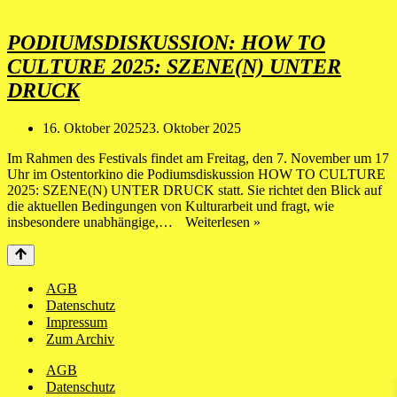
BEI
TRANSIT
–
PODIUMSDISKUSSION: HOW TO
07.11.2025
CULTURE 2025: SZENE(N) UNTER
DRUCK
16. Oktober 2025
23. Oktober 2025
Im Rahmen des Festivals findet am Freitag, den 7. November um 17
Uhr im Ostentorkino die Podiumsdiskussion HOW TO CULTURE
2025: SZENE(N) UNTER DRUCK statt. Sie richtet den Blick auf
die aktuellen Bedingungen von Kulturarbeit und fragt, wie
Podiumsdiskussion:
insbesondere unabhängige,…
Weiterlesen »
HOW
TO
CULTURE
2025:
AGB
SZENE(N)
Datenschutz
UNTER
Impressum
DRUCK
Zum Archiv
AGB
Datenschutz