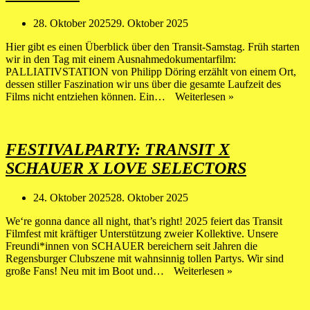
28. Oktober 2025
29. Oktober 2025
Hier gibt es einen Überblick über den Transit-Samstag. Früh starten
wir in den Tag mit einem Ausnahmedokumentarfilm:
PALLIATIVSTATION von Philipp Döring erzählt von einem Ort,
dessen stiller Faszination wir uns über die gesamte Laufzeit des
DER
Films nicht entziehen können. Ein…
Weiterlesen »
SAMSTAG
BEI
TRANSIT
–
FESTIVALPARTY: TRANSIT X
08.11.2025
SCHAUER X LOVE SELECTORS
24. Oktober 2025
28. Oktober 2025
We‘re gonna dance all night, that’s right! 2025 feiert das Transit
Filmfest mit kräftiger Unterstützung zweier Kollektive. Unsere
Freundi*innen von SCHAUER bereichern seit Jahren die
Regensburger Clubszene mit wahnsinnig tollen Partys. Wir sind
FESTIVALPART
große Fans! Neu mit im Boot und…
Weiterlesen »
TRANSIT
x
SCHAUER