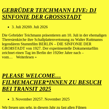
CAM
|
20.8
GEBRÜDER TEICHMANN LIVE: DJ
–
SINFONIE DER GROSSSTADT
23.8
3. Juli 2026
9. Juli 2026
Die Gebrüder Teichmann präsentieren am 10. Juli in der ehemaligen
Theresienkirche ihre Schallplattenvertonung zu Walter Ruttmanns
legendärem Stummfilm BERLIN – DIE SINFONIE DER
GROßSTADT von 1927. Der experimentelle Dokumentarfilm
zeichnet einen Tag im Berlin der 1920er Jahre nach –
GEBRÜDER
vom…
Weiterlesen »
TEICHMANN
LIVE:
DJ
SINFONIE
PLEASE WELCOME…
DER
FILMEMACHER*INNEN ZU BESUCH
GROSSSTADT
BEI TRANSIT 2025
3. November 2025
7. November 2025
Wir freuen uns sehr, in diesem Jahr zu fast allen Filmen