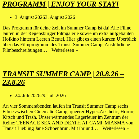
PROGRAMM | ENJOY YOUR STAY!
3. August 2026
3. August 2026
Das Programm für deine Zeit im Summer Camp ist da! Alle Filme
laufen in der Regensburger Filmgalerie sowie im extra aufgebauten
Hofkino hinterm Leeren Beutel. Hier gibt es einen kurzen Überblick
über das Filmprogramm des Transit Summer Camp. Ausführliche
TRANSIT
Filmbeschreibungen…
Weiterlesen »
SUMMER
CAMP
|
PROGRAMM
TRANSIT SUMMER CAMP | 20.8.26 –
|
23.8.26
ENJOY
YOUR
STAY!
24. Juli 2026
29. Juli 2026
An vier Sommerabenden laufen im Transit Summer Camp sechs
Filme zwischen Cinematic Camp, queerer Hyper-Aesthetic, Horror,
Kitsch und Trash. Unser wärmendes Lagerfeuer im Zentrum der
Reihe: TEENAGE SEX AND DEATH AT CAMP MIASMA von
TRA
Transit-Liebling Jane Schoenbrun. Mit ihr und…
Weiterlesen »
SU