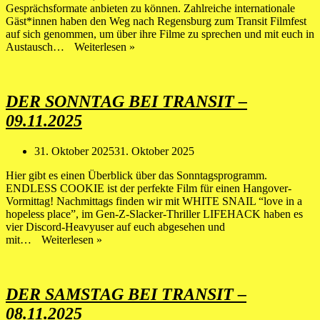
Gesprächsformate anbieten zu können. Zahlreiche internationale
Gäst*innen haben den Weg nach Regensburg zum Transit Filmfest
auf sich genommen, um über ihre Filme zu sprechen und mit euch in
PLEASE
Austausch…
Weiterlesen »
WELCOME…
Filmemacher*innen
zu
Besuch
DER SONNTAG BEI TRANSIT –
bei
09.11.2025
Transit
2025
31. Oktober 2025
31. Oktober 2025
Hier gibt es einen Überblick über das Sonntagsprogramm.
ENDLESS COOKIE ist der perfekte Film für einen Hangover-
Vormittag! Nachmittags finden wir mit WHITE SNAIL “love in a
hopeless place”, im Gen-Z-Slacker-Thriller LIFEHACK haben es
vier Discord-Heavyuser auf euch abgesehen und
DER
mit…
Weiterlesen »
SONNTAG
BEI
TRANSIT
–
DER SAMSTAG BEI TRANSIT –
09.11.2025
08.11.2025