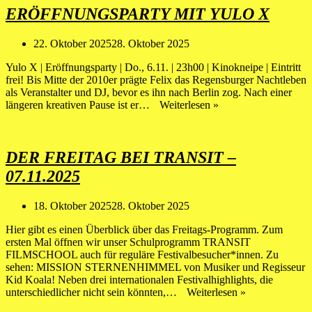
X
ERÖFFNUNGSPARTY MIT YULO X
LOVE
SELECTORS
22. Oktober 2025
28. Oktober 2025
Yulo X | Eröffnungsparty | Do., 6.11. | 23h00 | Kinokneipe | Eintritt
frei! Bis Mitte der 2010er prägte Felix das Regensburger Nachtleben
als Veranstalter und DJ, bevor es ihn nach Berlin zog. Nach einer
Eröffnungsparty
längeren kreativen Pause ist er…
Weiterlesen »
mit
Yulo
X
DER FREITAG BEI TRANSIT –
07.11.2025
18. Oktober 2025
28. Oktober 2025
Hier gibt es einen Überblick über das Freitags-Programm. Zum
ersten Mal öffnen wir unser Schulprogramm TRANSIT
FILMSCHOOL auch für reguläre Festivalbesucher*innen. Zu
sehen: MISSION STERNENHIMMEL von Musiker und Regisseur
Kid Koala! Neben drei internationalen Festivalhighlights, die
DER
unterschiedlicher nicht sein könnten,…
Weiterlesen »
FREITAG