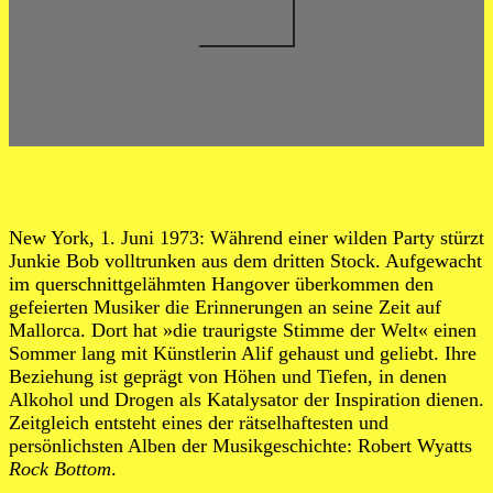
New York, 1. Juni 1973: Während einer wilden Party stürzt
Junkie Bob volltrunken aus dem dritten Stock. Aufgewacht
im querschnittgelähmten Hangover überkommen den
gefeierten Musiker die Erinnerungen an seine Zeit auf
Mallorca. Dort hat »die traurigste Stimme der Welt« einen
Sommer lang mit Künstlerin Alif gehaust und geliebt. Ihre
Beziehung ist geprägt von Höhen und Tiefen, in denen
Alkohol und Drogen als Katalysator der Inspiration dienen.
Zeitgleich entsteht eines der rätselhaftesten und
persönlichsten Alben der Musikgeschichte: Robert Wyatts
Rock Bottom
.