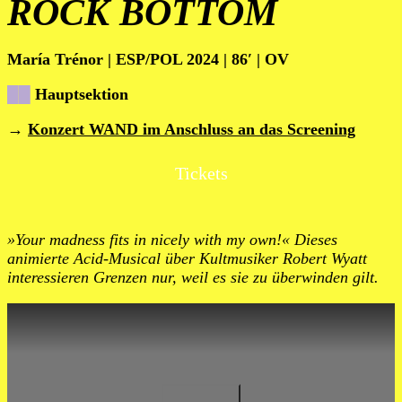
ROCK BOTTOM
María Trénor | ESP/POL 2024 | 86′ | OV
██
Hauptsektion
→
Konzert WAND im Anschluss an das Screening
Tickets
»Your madness fits in nicely with my own!« Dieses
animierte Acid-Musical über Kultmusiker Robert Wyatt
interessieren Grenzen nur, weil es sie zu überwinden gilt.