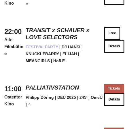
Kino
⭐️
TRANSIT x SCHAUER x
22:00
Free
LOVE SELECTORS
Alte
Filmbühn
Details
FESTIVALPARTY
| DJ HANSI |
e
KNUCKLEBARRY | ELIJAH |
MEANGIRLS | Ho5.E
PALLIATIVSTATION
11:00
Tickets
Ostentor
Philipp Döring | DEU 2025 | 245′ | OmeU
Details
Kino
|
⭐️