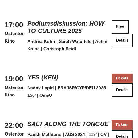
Podiumsdiskussion: HOW
17:00
Free
TO CULTURE 2025
Ostentor
Kino
Details
Andrea Kuhn | Sarah Waterfeld | Achim
Kolba | Christoph Seidl
YES (KEN)
19:00
Tickets
Ostentor
Nadav Lapid | FRA/ISR/CYP/DEU 2025 |
Details
Kino
150′ | OmeU
SALT ALONG THE TONGUE
22:00
Tickets
Ostentor
Parish Malfitano | AUS 2024 | 113′ | OV |
Details