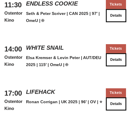
ENDLESS COOKIE
11:30
Tickets
Ostentor
Seth & Peter Scriver | CAN 2025 | 97′ |
Details
Kino
OmeU |
🌐
WHITE SNAIL
14:00
Tickets
Ostentor
Elsa Kremser & Levin Peter | AUT/DEU
Details
Kino
2025 | 115′ | OmeU |
🌐
LIFEHACK
17:00
Tickets
Ostentor
Ronan Corrigan | UK 2025 | 96′ | OV |
⭐
Details
Kino