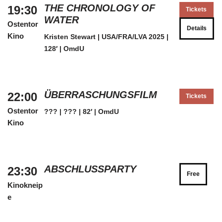
THE CHRONOLOGY OF
19:30
Tickets
WATER
Ostentor
Details
Kino
Kristen Stewart | USA/FRA/LVA 2025 |
128′ | OmdU
ÜBERRASCHUNGSFILM
22:00
Tickets
Ostentor
??? | ??? | 82′ | OmdU
Kino
ABSCHLUSSPARTY
23:30
Free
Kinokneip
e