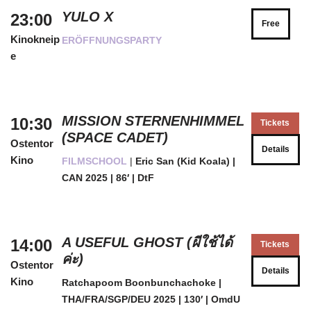
YULO X
23:00
Free
Kinokneip
ERÖFFNUNGSPARTY
e
MISSION STERNENHIMMEL
10:30
Tickets
(SPACE CADET)
Ostentor
Details
Kino
FILMSCHOOL
|
Eric San (Kid Koala) |
CAN 2025 | 86′ | DtF
A USEFUL GHOST (ผีใช้ได้
14:00
Tickets
ค่ะ)
Ostentor
Details
Kino
Ratchapoom Boonbunchachoke |
THA/FRA/SGP/DEU 2025 | 130′ | OmdU