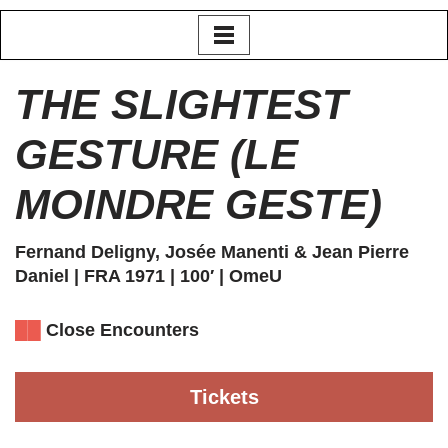
Zum
Inhalt
THE SLIGHTEST
springen
GESTURE (LE
MOINDRE GESTE)
Fernand Deligny, Josée Manenti & Jean Pierre
Daniel | FRA 1971 | 100′ | OmeU
██
Close Encounters
Tickets