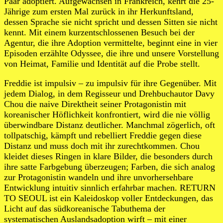
Paar adoptiert. Aufgewachsen in Frankreich, kehrt die 25-
Jährige zum ersten Mal zurück in ihr Herkunftsland,
dessen Sprache sie nicht spricht und dessen Sitten sie nicht
kennt. Mit einem kurzentschlossenen Besuch bei der
Agentur, die ihre Adoption vermittelte, beginnt eine in vier
Episoden erzählte Odyssee, die ihre und unsere Vorstellung
von Heimat, Familie und Identität auf die Probe stellt.
Freddie ist impulsiv – zu impulsiv für ihre Gegenüber. Mit
jedem Dialog, in dem Regisseur und Drehbuchautor Davy
Chou die naive Direktheit seiner Protagonistin mit
koreanischer Höflichkeit konfrontiert, wird die nie völlig
überwindbare Distanz deutlicher. Manchmal zögerlich, oft
tollpatschig, kämpft und rebelliert Freddie gegen diese
Distanz und muss doch mit ihr zurechtkommen. Chou
kleidet dieses Ringen in klare Bilder, die besonders durch
ihre satte Farbgebung überzeugen; Farben, die sich analog
zur Protagonistin wandeln und ihre unvorhersehbare
Entwicklung intuitiv sinnlich erfahrbar machen. RETURN
TO SEOUL ist ein Kaleidoskop voller Entdeckungen, das
Licht auf das südkoreanische Tabuthema der
systematischen Auslandsadoption wirft – mit einer