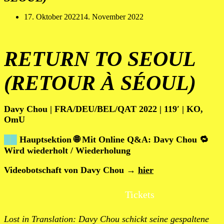
17. Oktober 2022
14. November 2022
RETURN TO SEOUL
(RETOUR À SÉOUL)
Davy Chou | FRA/DEU/BEL/QAT 2022 | 119′ | KO,
OmU
██
Hauptsektion 🌐 Mit Online Q&A: Davy Chou
🔁
Wird wiederholt / Wiederholung
Videobotschaft von Davy Chou →
hier
Tickets
Lost in Translation: Davy Chou schickt seine gespaltene