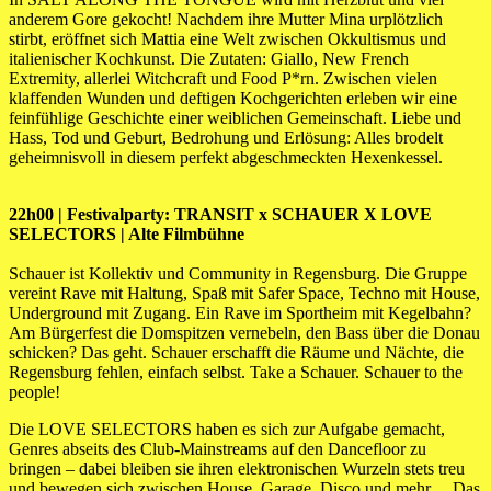
anderem Gore gekocht! Nachdem ihre Mutter Mina urplötzlich
stirbt, eröffnet sich Mattia eine Welt zwischen Okkultismus und
italienischer Kochkunst. Die Zutaten: Giallo, New French
Extremity, allerlei Witchcraft und Food P*rn. Zwischen vielen
klaffenden Wunden und deftigen Kochgerichten erleben wir eine
feinfühlige Geschichte einer weiblichen Gemeinschaft. Liebe und
Hass, Tod und Geburt, Bedrohung und Erlösung: Alles brodelt
geheimnisvoll in diesem perfekt abgeschmeckten Hexenkessel.
22h00 | Festivalparty: TRANSIT x SCHAUER X LOVE
SELECTORS | Alte Filmbühne
Schauer ist Kollektiv und Community in Regensburg. Die Gruppe
vereint Rave mit Haltung, Spaß mit Safer Space, Techno mit House,
Underground mit Zugang. Ein Rave im Sportheim mit Kegelbahn?
Am Bürgerfest die Domspitzen vernebeln, den Bass über die Donau
schicken? Das geht. Schauer erschafft die Räume und Nächte, die
Regensburg fehlen, einfach selbst. Take a Schauer. Schauer to the
people!
Die LOVE SELECTORS haben es sich zur Aufgabe gemacht,
Genres abseits des Club-Mainstreams auf den Dancefloor zu
bringen – dabei bleiben sie ihren elektronischen Wurzeln stets treu
und bewegen sich zwischen House, Garage, Disco und mehr… Das