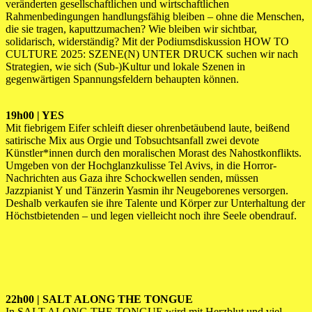
veränderten gesellschaftlichen und wirtschaftlichen
Rahmenbedingungen handlungsfähig bleiben – ohne die Menschen,
die sie tragen, kaputtzumachen? Wie bleiben wir sichtbar,
solidarisch, widerständig? Mit der Podiumsdiskussion HOW TO
CULTURE 2025: SZENE(N) UNTER DRUCK suchen wir nach
Strategien, wie sich (Sub-)Kultur und lokale Szenen in
gegenwärtigen Spannungsfeldern behaupten können.
19h00 | YES
Mit fiebrigem Eifer schleift dieser ohrenbetäubend laute, beißend
satirische Mix aus Orgie und Tobsuchtsanfall zwei devote
Künstler*innen durch den moralischen Morast des Nahostkonflikts.
Umgeben von der Hochglanzkulisse Tel Avivs, in die Horror-
Nachrichten aus Gaza ihre Schockwellen senden, müssen
Jazzpianist Y und Tänzerin Yasmin ihr Neugeborenes versorgen.
Deshalb verkaufen sie ihre Talente und Körper zur Unterhaltung der
Höchstbietenden – und legen vielleicht noch ihre Seele obendrauf.
22h00 | SALT ALONG THE TONGUE
In SALT ALONG THE TONGUE wird mit Herzblut und viel