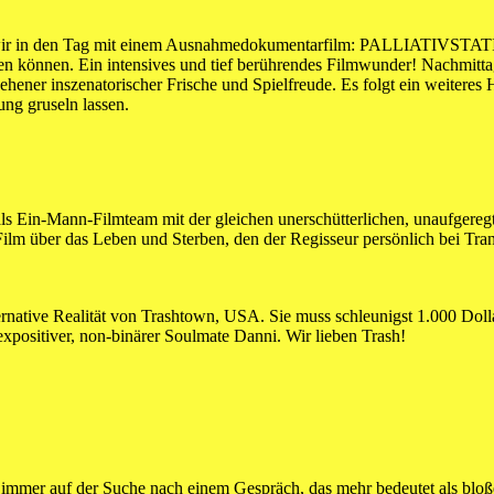
en wir in den Tag mit einem Ausnahmedokumentarfilm: PALLIATIVSTATIO
ehen können. Ein intensives und tief berührendes Filmwunder! Nachmitt
er inszenatorischer Frische und Spielfreude. Es folgt ein weiteres
ung gruseln lassen.
on als Ein-Mann-Filmteam mit der gleichen unerschütterlichen, unaufger
Film über das Leben und Sterben, den der Regisseur persönlich bei Trans
ternative Realität von Trashtown, USA. Sie muss schleunigst 1.000 Dol
xpositiver, non-binärer Soulmate Danni. Wir lieben Trash!
, immer auf der Suche nach einem Gespräch, das mehr bedeutet als bl