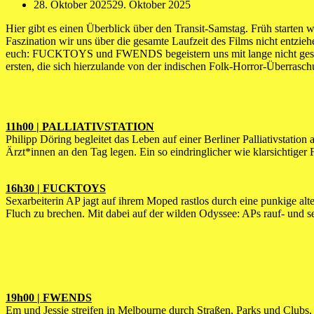
28. Oktober 2025
29. Oktober 2025
Hier gibt es einen Überblick über den Transit-Samstag. Früh start
Faszination wir uns über die gesamte Laufzeit des Films nicht entzi
euch: FUCKTOYS und FWENDS begeistern uns mit lange nicht gesehen
ersten, die sich hierzulande von der indischen Folk-Horror-Überrasch
11h00 | PALLIATIVSTATION
Philipp Döring begleitet das Leben auf einer Berliner Palliativstati
Ärzt*innen an den Tag legen. Ein so eindringlicher wie klarsichtiger 
16h30 | FUCKTOYS
Sexarbeiterin AP jagt auf ihrem Moped rastlos durch eine punkige al
Fluch zu brechen. Mit dabei auf der wilden Odyssee: APs rauf- und se
19h00 | FWENDS
Em und Jessie streifen in Melbourne durch Straßen, Parks und Clubs