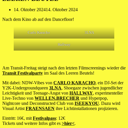
14. Oktober 2024
14. Oktober 2024
Nach dem Kino ab auf den Dancefloor!
Carlo Karacho
3LNA
Hallway
Am Transit-Freitag steigt nach den letzten Filmscreenings wieder die
Transit Festivalparty
im Saal des Leeren Beutels!
Mit dabei: NDW-Vibes von
CARLO KARACHO
, ein DJ-Set der
Y2K-Undergroundqueen
3LNA
, Shoegaze zwischen jugendlicher
Leichtigkeit und Teenage-Angst von
HALLWAY
, experimenteller
Live-Techno von
WELLEN.BRECHER
und Hyperpop,
Nightcore und Deconstructed Club von
ISEEKYOU
. Dazu wird
Visual Artist
FRAENSAEN
ihre Lichtinstallationen projizieren.
Eintritt: 16€, mit
Festivalpass
: 12€
Tickets und weitere Infos gibt es
>hier<
.