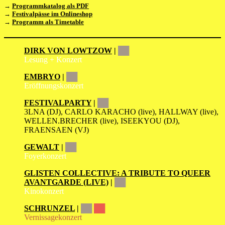
→
Programmkatalog als PDF
→
Festivalpässe im Onlineshop
→
Programm als Timetable
DIRK VON LOWTZOW
|
██
Lesung + Konzert
EMBRYO
|
██
Eröffnungskonzert
FESTIVALPARTY
|
██
3LNA (DJ), CARLO KARACHO (live), HALLWAY (live),
WELLEN.BRECHER (live), ISEEKYOU (DJ),
FRAENSAEN (VJ)
GEWALT
|
██
Foyerkonzert
GLISTEN COLLECTIVE: A TRIBUTE TO QUEER
AVANTGARDE (LIVE)
|
██
Kinokonzert
SCHRUNZEL
|
██
██
Vernissagekonzert