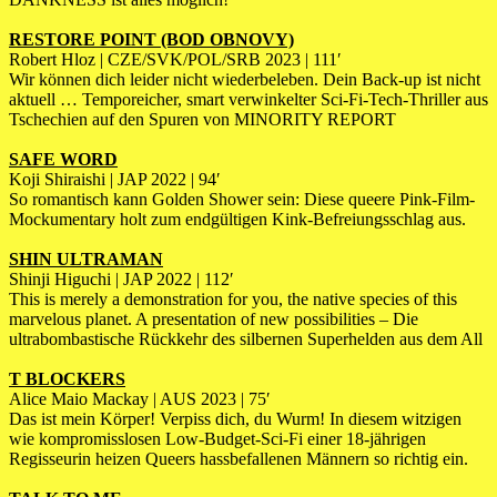
RESTORE POINT (BOD OBNOVY)
Robert Hloz | CZE/SVK/POL/SRB 2023 | 111′
Wir können dich leider nicht wiederbeleben. Dein Back-up ist nicht
aktuell … Temporeicher, smart verwinkelter Sci-Fi-Tech-Thriller aus
Tschechien auf den Spuren von MINORITY REPORT
SAFE WORD
Koji Shiraishi | JAP 2022 | 94′
So romantisch kann Golden Shower sein: Diese queere Pink-Film-
Mockumentary holt zum endgültigen Kink-Befreiungsschlag aus.
SHIN ULTRAMAN
Shinji Higuchi | JAP 2022 | 112′
This is merely a demonstration for you, the native species of this
marvelous planet. A presentation of new possibilities – Die
ultrabombastische Rückkehr des silbernen Superhelden aus dem All
T BLOCKERS
Alice Maio Mackay | AUS 2023 | 75′
Das ist mein Körper! Verpiss dich, du Wurm! In diesem witzigen
wie kompromisslosen Low-Budget-Sci-Fi einer 18-jährigen
Regisseurin heizen Queers hassbefallenen Männern so richtig ein.