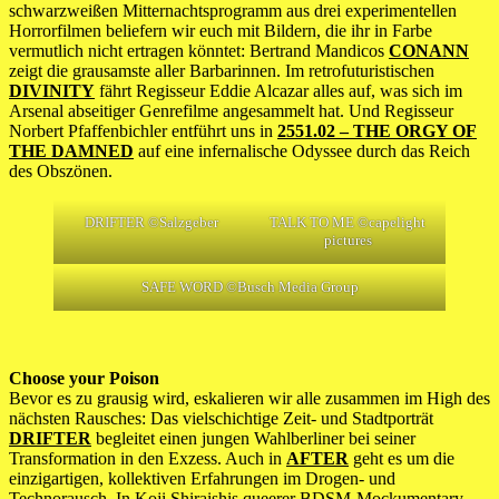
schwarzweißen Mitternachtsprogramm aus drei experimentellen
Horrorfilmen beliefern wir euch mit Bildern, die ihr in Farbe
vermutlich nicht ertragen könntet: Bertrand Mandicos
CONANN
zeigt die grausamste aller Barbarinnen. Im retrofuturistischen
DIVINITY
fährt Regisseur Eddie Alcazar alles auf, was sich im
Arsenal abseitiger Genrefilme angesammelt hat. Und Regisseur
Norbert Pfaffenbichler entführt uns in
2551.02 – THE ORGY OF
THE DAMNED
auf eine infernalische Odyssee durch das Reich
des Obszönen.
DRIFTER ©Salzgeber
TALK TO ME ©capelight
pictures
SAFE WORD ©Busch Media Group
Choose your Poison
Bevor es zu grausig wird, eskalieren wir alle zusammen im High des
nächsten Rausches: Das vielschichtige Zeit- und Stadtporträt
DRIFTER
begleitet einen jungen Wahlberliner bei seiner
Transformation in den Exzess. Auch in
AFTER
geht es um die
einzigartigen, kollektiven Erfahrungen im Drogen- und
Technorausch. In Koji Shiraishis queerer BDSM-Mockumentary