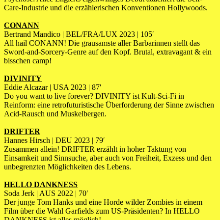
Care-Industrie und die erzählerischen Konventionen Hollywoods.
CONANN
Bertrand Mandico | BEL/FRA/LUX 2023 | 105′
All hail CONANN! Die grausamste aller Barbarinnen stellt das
Sword-and-Sorcery-Genre auf den Kopf. Brutal, extravagant & ein
bisschen camp!
DIVINITY
Eddie Alcazar | USA 2023 | 87′
Do you want to live forever? DIVINITY ist Kult-Sci-Fi in
Reinform: eine retrofuturistische Überforderung der Sinne zwischen
Acid-Rausch und Muskelbergen.
DRIFTER
Hannes Hirsch | DEU 2023 | 79′
Zusammen allein! DRIFTER erzählt in hoher Taktung von
Einsamkeit und Sinnsuche, aber auch von Freiheit, Exzess und den
unbegrenzten Möglichkeiten des Lebens.
HELLO DANKNESS
Soda Jerk | AUS 2022 | 70′
Der junge Tom Hanks und eine Horde wilder Zombies in einem
Film über die Wahl Garfields zum US-Präsidenten? In HELLO
DANKNESS ist alles möglich!