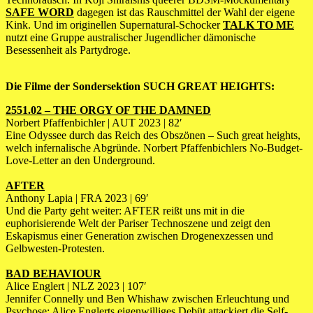
SAFE WORD
dagegen ist das Rauschmittel der Wahl der eigene
Kink. Und im originellen Supernatural-Schocker
TALK TO ME
nutzt eine Gruppe australischer Jugendlicher dämonische
Besessenheit als Partydroge.
Die Filme der Sondersektion SUCH GREAT HEIGHTS:
2551.02 – THE ORGY OF THE DAMNED
Norbert Pfaffenbichler | AUT 2023 | 82′
Eine Odyssee durch das Reich des Obszönen – Such great heights,
welch infernalische Abgründe. Norbert Pfaffenbichlers No-Budget-
Love-Letter an den Underground.
AFTER
Anthony Lapia | FRA 2023 | 69′
Und die Party geht weiter: AFTER reißt uns mit in die
euphorisierende Welt der Pariser Technoszene und zeigt den
Eskapismus einer Generation zwischen Drogenexzessen und
Gelbwesten-Protesten.
BAD BEHAVIOUR
Alice Englert | NLZ 2023 | 107′
Jennifer Connelly und Ben Whishaw zwischen Erleuchtung und
Psychose: Alice Englerts eigenwilliges Debüt attackiert die Self-