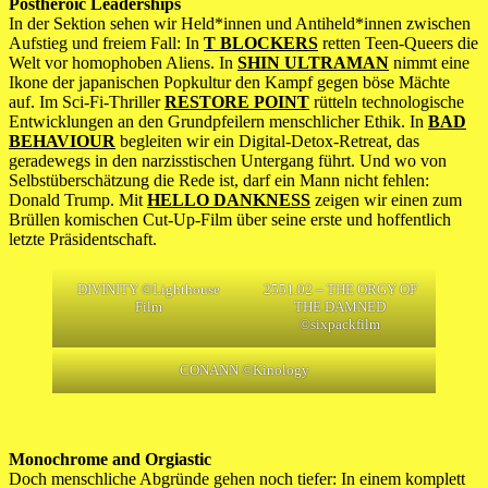
Postheroic Leaderships
In der Sektion sehen wir Held*innen und Antiheld*innen zwischen
Aufstieg und freiem Fall: In
T BLOCKERS
retten Teen-Queers die
Welt vor homophoben Aliens. In
SHIN ULTRAMAN
nimmt eine
Ikone der japanischen Popkultur den Kampf gegen böse Mächte
auf. Im Sci-Fi-Thriller
RESTORE POINT
rütteln technologische
Entwicklungen an den Grundpfeilern menschlicher Ethik. In
BAD
BEHAVIOUR
begleiten wir ein Digital-Detox-Retreat, das
geradewegs in den narzisstischen Untergang führt. Und wo von
Selbstüberschätzung die Rede ist, darf ein Mann nicht fehlen:
Donald Trump. Mit
HELLO DANKNESS
zeigen wir einen zum
Brüllen komischen Cut-Up-Film über seine erste und hoffentlich
letzte Präsidentschaft.
DIVINITY ©Lighthouse
2551.02 – THE ORGY OF
Film
THE DAMNED
©sixpackfilm
CONANN ©Kinology
Monochrome and Orgiastic
Doch menschliche Abgründe gehen noch tiefer: In einem komplett