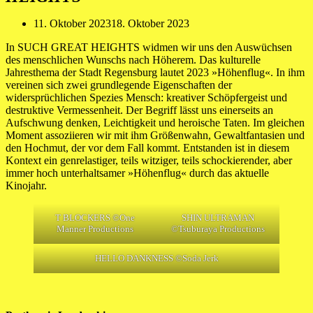
11. Oktober 2023
18. Oktober 2023
In SUCH GREAT HEIGHTS widmen wir uns den Auswüchsen
des menschlichen Wunschs nach Höherem. Das kulturelle
Jahresthema der Stadt Regensburg lautet 2023 »Höhenflug«. In ihm
vereinen sich zwei grundlegende Eigenschaften der
widersprüchlichen Spezies Mensch: kreativer Schöpfergeist und
destruktive Vermessenheit. Der Begriff lässt uns einerseits an
Aufschwung denken, Leichtigkeit und heroische Taten. Im gleichen
Moment assoziieren wir mit ihm Größenwahn, Gewaltfantasien und
den Hochmut, der vor dem Fall kommt. Entstanden ist in diesem
Kontext ein genrelastiger, teils witziger, teils schockierender, aber
immer hoch unterhaltsamer »Höhenflug« durch das aktuelle
Kinojahr.
T BLOCKERS ©One
SHIN ULTRAMAN
Manner Productions
©Tsuburaya Productions
HELLO DANKNESS ©Soda Jerk