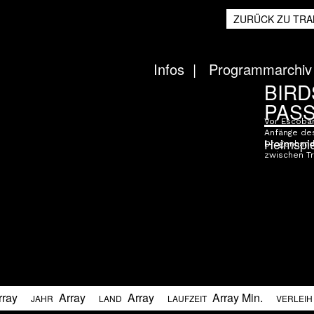
ZURÜCK ZU TRA
Infos
Programmarchiv
BIRD
PAS
Vor Escobar
Anfänge de
Heimspi
Drogenhand
zwischen Tr
rray
Array
Array
Array Min.
JAHR
LAND
LAUFZEIT
VERLEI