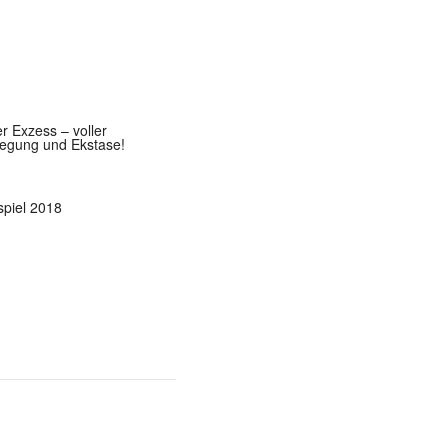
er Exzess – voller
regung und Ekstase!
spiel
2018