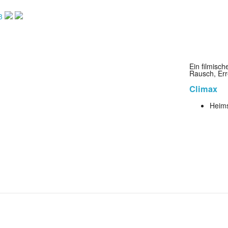
3
Ein filmisch
Rausch, Er
Climax
Heim